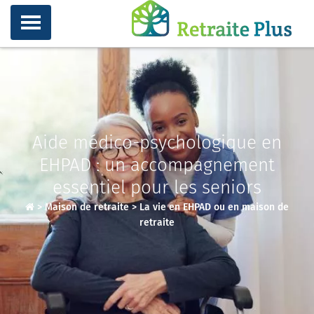
Aide médico-psychologique en
EHPAD : un accompagnement
essentiel pour les seniors
>
Maison de retraite
>
La vie en EHPAD ou en maison de
retraite