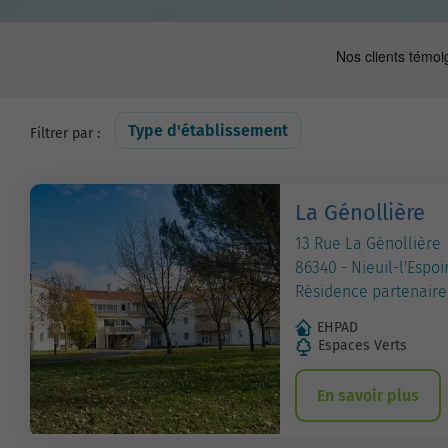
Type d'établissement
Filtrer par :
La Génollière
13 Rue La Génollière
86340 - Nieuil-l'Espoi
Résidence partenaire
EHPAD
Espaces Verts
En savoir plus