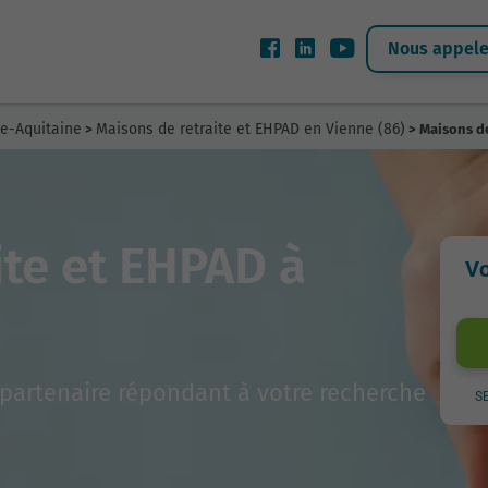
Nous appeler
le-Aquitaine
Maisons de retraite et EHPAD en Vienne (86)
>
> Maisons de
ite et EHPAD à
Vo
partenaire répondant à votre recherche
S