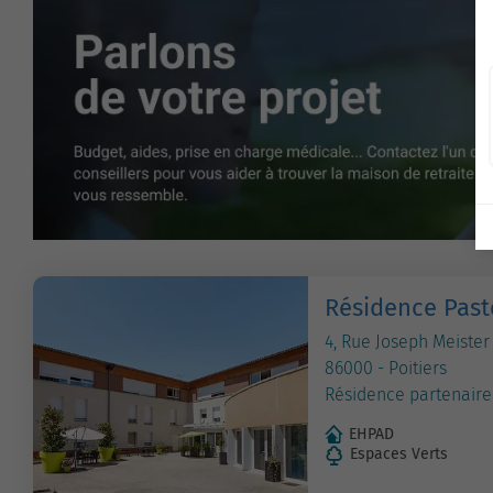
Résidence Past
4, Rue Joseph Meister
86000 - Poitiers
Résidence partenaire
EHPAD
Espaces Verts