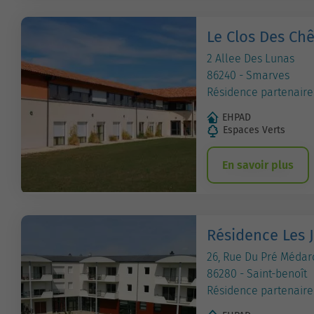
Le Clos Des Ch
2 Allee Des Lunas
86240 - Smarves
Résidence partenaire
EHPAD
Espaces Verts
En savoir plus
Résidence Les J
26, Rue Du Pré Médar
86280 - Saint-benoît
Résidence partenaire