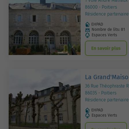
1 Voie André Malraux
86000 - Poitiers
Résidence partenaire
EHPAD
Nombre de lits: 81
Espaces Verts
En savoir plus
La Grand'Maiso
36 Rue Théophraste 
86035 - Poitiers
Résidence partenaire
EHPAD
Espaces Verts