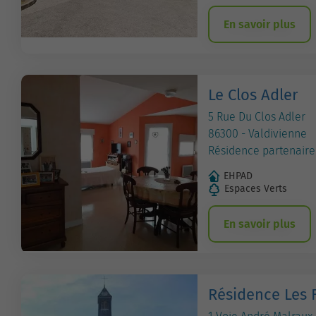
En savoir plus
Le Clos Adler
5 Rue Du Clos Adler
86300 - Valdivienne
Résidence partenaire
EHPAD
Espaces Verts
En savoir plus
Résidence Les F