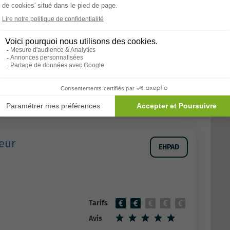
Allons-y
eur
EHPAD
Tarifs
Avis