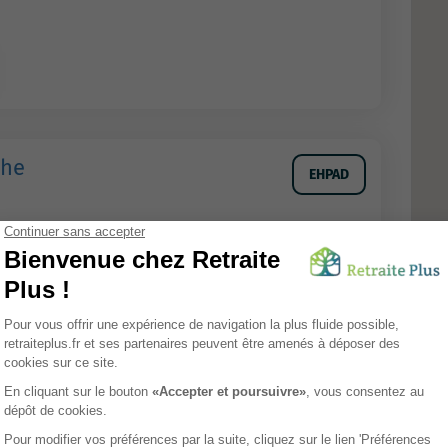
the
EHPAD
Tarifs
Avis