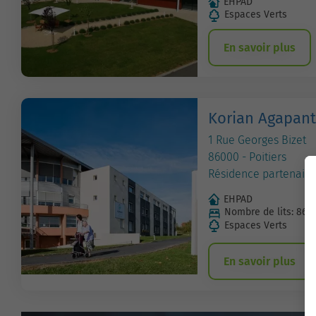
EHPAD
Espaces Verts
En savoir plus
Korian Agapan
1 Rue Georges Bizet
86000 - Poitiers
Résidence partenaire
EHPAD
Nombre de lits: 86
Espaces Verts
En savoir plus