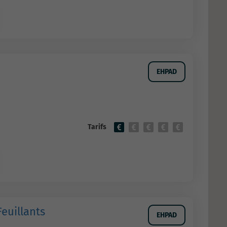
EHPAD
Tarifs
euillants
EHPAD