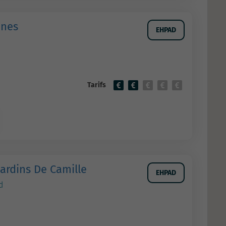
ênes
EHPAD
Tarifs
ardins De Camille
EHPAD
d