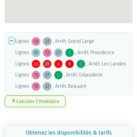
Lignes
, Arrêt: Grand Large
13
27
Lignes
, Arrêt: Providence
10
13
27
C
Lignes
, Arrêt: Les Landes
2A
2B
A
B
C
Lignes
, Arrêt: Gibauderie
13
27
C
Lignes
, Arrêt: Beaupré
13
27
Calculer l’itinéraire
Obtenez les disponibilités & tarifs