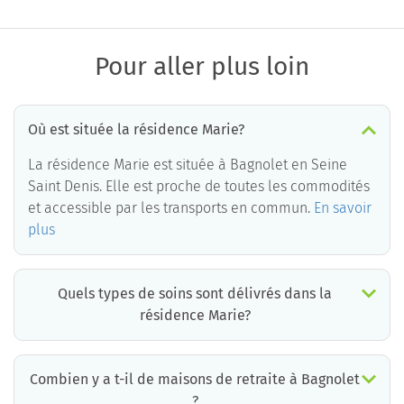
Pour aller plus loin
Où est située la résidence Marie?
La résidence Marie est située à Bagnolet en Seine
Saint Denis. Elle est proche de toutes les commodités
et accessible par les transports en commun.
En savoir
plus
Quels types de soins sont délivrés dans la
résidence Marie?
La résidence Marie est un EHPAD médicalisé. Les soins suivants sont délivrés :
Combien y a t-il de maisons de retraite à Bagnolet
?