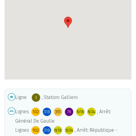
Ligne
, Station: Gallieni
3
Lignes
, Arrêt:
102
318
351
76
N16
N34
Général De Gaulle
Lignes
, Arrêt: République -
102
318
N16
N34