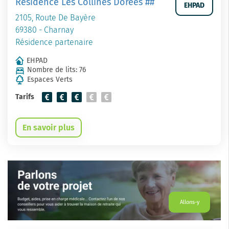
Résidence Les Collines Dorées ##
EHPAD
2105, Route De Bayère
69380 - Charnay
Résidence partenaire
EHPAD
Nombre de lits: 76
Espaces Verts
Tarifs
En savoir plus
Allons-y