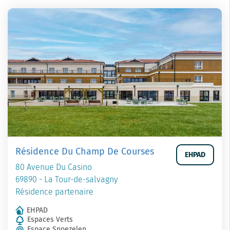
Résidence Du Champ De Courses
EHPAD
80 Avenue Du Casino
69890 - La Tour-de-salvagny
Résidence partenaire
EHPAD
Espaces Verts
Espace Snoezelen