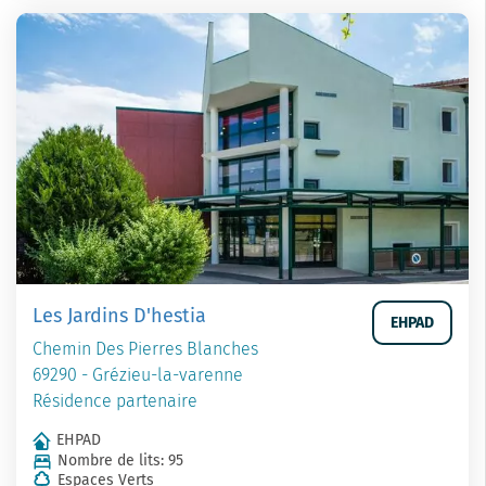
Les Jardins D'hestia
EHPAD
Chemin Des Pierres Blanches
69290 - Grézieu-la-varenne
Résidence partenaire
EHPAD
Nombre de lits: 95
Espaces Verts