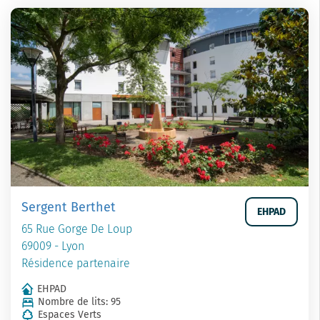
Sergent Berthet
EHPAD
65 Rue Gorge De Loup
69009 - Lyon
Résidence partenaire
EHPAD
Nombre de lits: 95
Espaces Verts