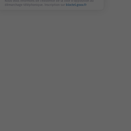
Nous vous informons de l'existence de la liste d'opposition au
démarchage téléphonique. Inscription sur
bloctel.gouv.fr