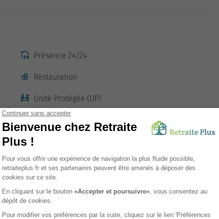
Présence 24/24
Restauration
Unité Protégée (UP)
Accès transports en commun
Digicode
sement