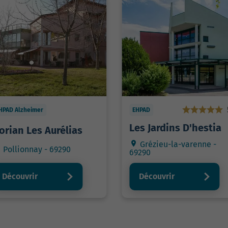
HPAD Alzheimer
EHPAD
Les Jardins D'hestia
orian Les Aurélias
Grézieu-la-varenne -
Pollionnay - 69290
69290
Découvrir
Découvrir