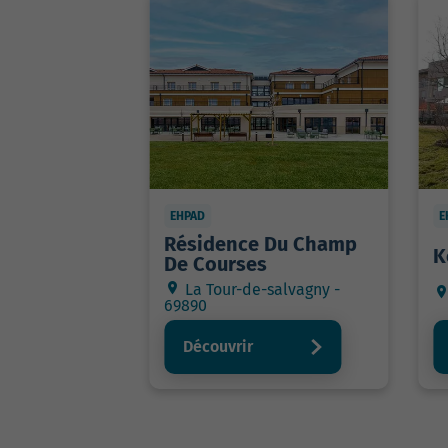
EHPAD
E
Résidence Du Champ
K
De Courses
La Tour-de-salvagny -
69890
Découvrir