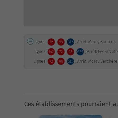
Lignes
, Arrêt: Marcy Sources
72
98
GE6
Lignes
, Arrêt: Ecole Vét
142
72
98
GE6
Lignes
, Arrêt: Marcy Verchère
72
98
GE6
Ces établissements pourraient au