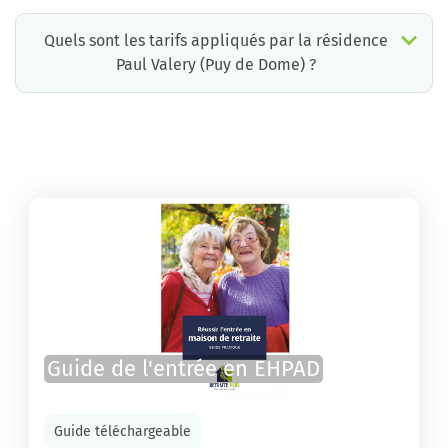
Quels sont les tarifs appliqués par la résidence
Paul Valery (Puy de Dome) ?
La résidence Paul Valery (Puy de Dome) propose des chambres pour un coût moyen raisonnable.
Guide de l'entrée en EHPAD
Guide téléchargeable