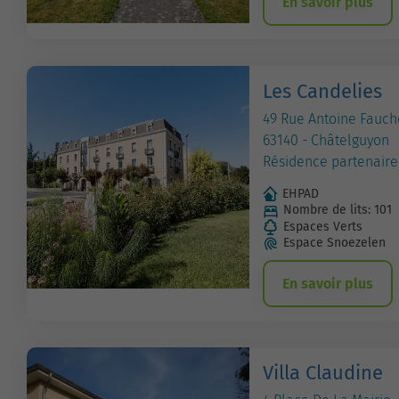
En savoir plus
Les Candelies
49 Rue Antoine Fauch
63140 - Châtelguyon
Résidence partenaire
EHPAD
Nombre de lits: 101
Espaces Verts
Espace Snoezelen
En savoir plus
Villa Claudine