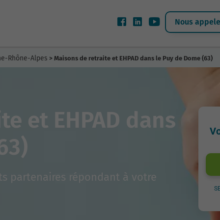
Nous appeler
gne-Rhône-Alpes
> Maisons de retraite et EHPAD dans le Puy de Dome (63)
ite et EHPAD dans
Vo
63)
s partenaires répondant à votre
S