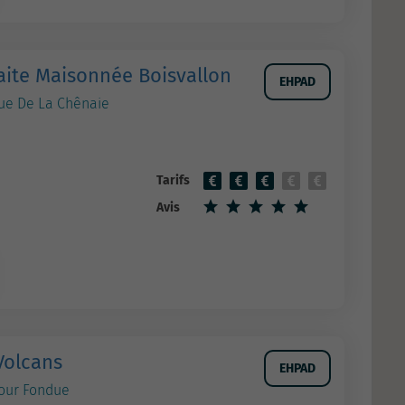
aite Maisonnée Boisvallon
EHPAD
Rue De La Chênaie
Tarifs
Avis
Volcans
EHPAD
Tour Fondue