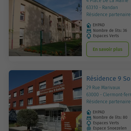
4 Place De La Mairie
63310 - Randan
Résidence partenaire
EHPAD
Nombre de lits: 36
Espaces Verts
En savoir plus
Résidence 9 Sol
29 Rue Marivaux
63000 - Clermont-fer
Résidence partenaire
EHPAD
Nombre de lits: 80
Espaces Verts
Espace Snoezelen