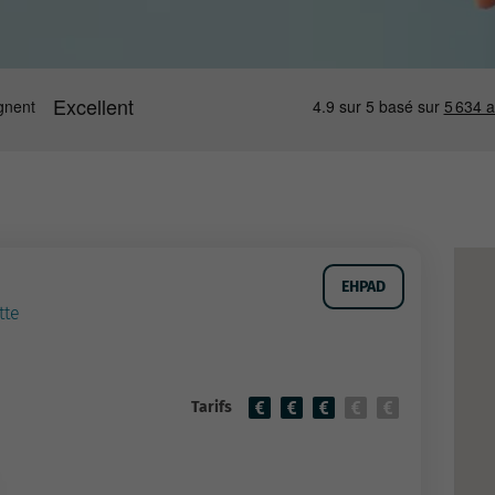
EHPAD
tte
Tarifs