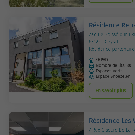
Résidence Retr
Zac De Boisséjour 1 
63122 - Ceyrat
Résidence partenaire
EHPAD
Nombre de lits: 80
Espaces Verts
Espace Snoezelen
En savoir plus
Résidence Les 
7 Rue Giscard De La 