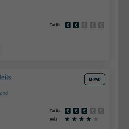
Tarifs
eils
EHPAD
rand
Tarifs
Avis