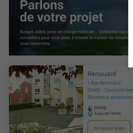
Renouard
1 Rue Renouard
63000 - Clermont-fer
Résidence partenaire
EHPAD
Espaces Verts
En savoir plus