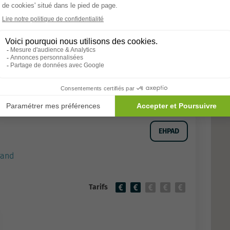
Allons-y
EHPAD
rand
Tarifs