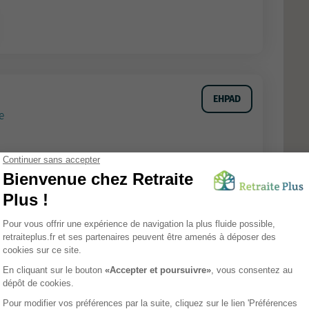
EHPAD
e
Tarifs
Avis