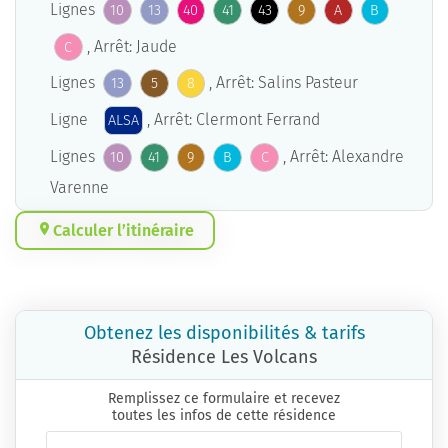
Lignes
10
13
40
41
43
9
A
B
, Arrêt: Jaude
C
Lignes
, Arrêt: Salins Pasteur
13
5
8
Ligne
, Arrêt: Clermont Ferrand
ALSA
Lignes
, Arrêt: Alexandre
10
41
9
B
C
Varenne
Calculer l’itinéraire
Obtenez les disponibilités & tarifs
Résidence Les Volcans
Remplissez ce formulaire et recevez
toutes les infos de cette résidence