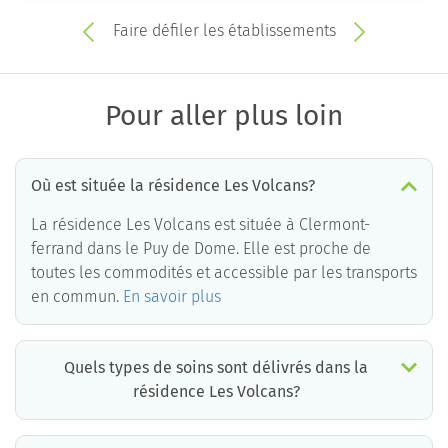
Faire défiler les établissements
Pour aller plus loin
Où est située la résidence Les Volcans?
La résidence Les Volcans est située à Clermont-
ferrand dans le Puy de Dome. Elle est proche de
toutes les commodités et accessible par les transports
en commun.
En savoir plus
Quels types de soins sont délivrés dans la
résidence Les Volcans?
La résidence Les Volcans est un EHPAD médicalisé. Les soins suivants sont délivrés :