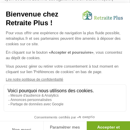
permettant aux familles de rendre visite facilement à
leurs proches.
Pélussin
est donc une destination de choix pour les
personnes âgées cherchant à passer une retraite paisible
et épanouissante. Entre nature, culture et services de
qualité, la ville a tout pour plaire aux seniors et à leurs
familles.
SUIVEZ-NOUS SUR :
Protection données personnelles
|
Préférences de cookies
|
Mentions légales
|
Espace Presse
|
Découvrez nos EHPAD
Nous vous informons de l'existence de la liste d'opposition
au démarchage téléphonique. Inscription sur
bloctel.gouv.fr
© 2026 Retraite Plus - Tous droits réservés -
Plan du site