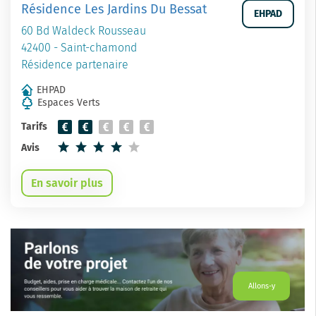
Résidence Les Jardins Du Bessat
EHPAD
60 Bd Waldeck Rousseau
42400 - Saint-chamond
Résidence partenaire
EHPAD
Espaces Verts
Tarifs
Avis
En savoir plus
Allons-y