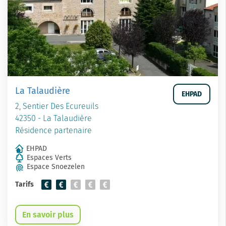
La Talaudière
EHPAD
2, Sentier Des Ecureuils
42350 - La Talaudière
Résidence partenaire
EHPAD
Espaces Verts
Espace Snoezelen
Tarifs
En savoir plus