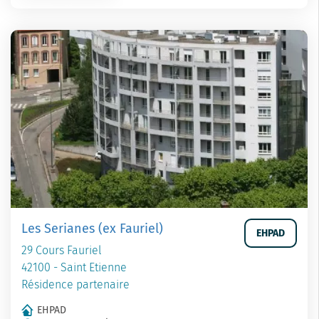
Les Serianes (ex Fauriel)
EHPAD
29 Cours Fauriel
42100 - Saint Etienne
Résidence partenaire
EHPAD