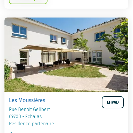
Les Moussières
EHPAD
Rue Benoit Gelibert
69700 - Echalas
Résidence partenaire