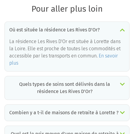
Pour aller plus loin
Où est située la résidence Les Rives D'Or?
La résidence Les Rives D'Or est située à Lorette dans
la Loire. Elle est proche de toutes les commodités et
accessible par les transports en commun.
En savoir
plus
Quels types de soins sont délivrés dans la
résidence Les Rives D'Or?
La résidence Les Rives D'Or est un EHPAD médicalisé. Les soins suivants sont délivrés :
Combien y a t-il de maisons de retraite à Lorette ?
Il y a environ 2 EHPAD à Lorette. Cela incluant des maisons de retraite médicalisées, des résidences services seniors et résidences autonomie.
Quel est le prix moyen d'une maison de retraite à