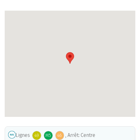
Lignes
, Arrêt: Centre
49
M5
46