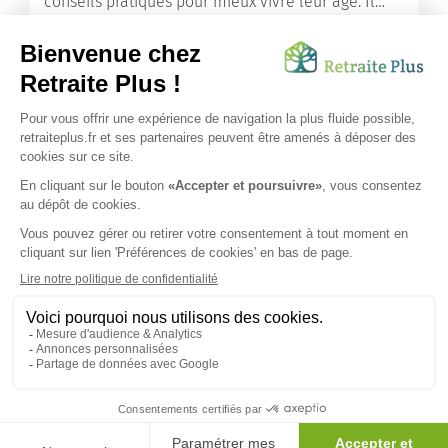
conseils pratiques pour mieux vivre leur âge. Il
leur offre une mine d’informations. Comment
améliorer sa santé grâce à l’alimentation...
Lire l'article
Vous avez besoin d’une aide de nos équipes ?
Obtenir les tarifs & disponibilités
SUIVEZ-NOUS SUR :
Protection données personnelles
|
Préférences de cookies
|
Mentions légales
|
Espace Presse
|
Découvrez nos EHPAD
Nous vous informons de l'existence de la liste d'opposition
au démarchage téléphonique. Inscription sur
bloctel.gouv.fr