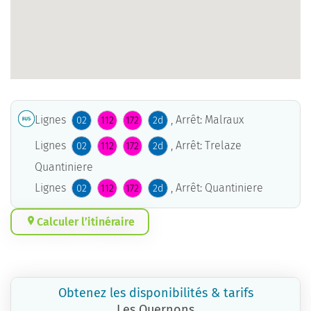
Lignes
, Arrêt: Malraux
02
112
172
2d
Lignes
, Arrêt: Trelaze
02
112
172
2d
Quantiniere
Lignes
, Arrêt: Quantiniere
02
112
172
2d
Calculer l’itinéraire
Obtenez les disponibilités & tarifs
Les Quernons