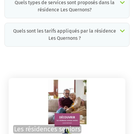
Quels types de services sont proposés dans la
résidence Les Quernons?
Quels sont les tarifs appliqués par la résidence
Les Quernons ?
La résidence Les Quernons propose des chambres pour un coût moyen raisonnable.
Les résidences seniors