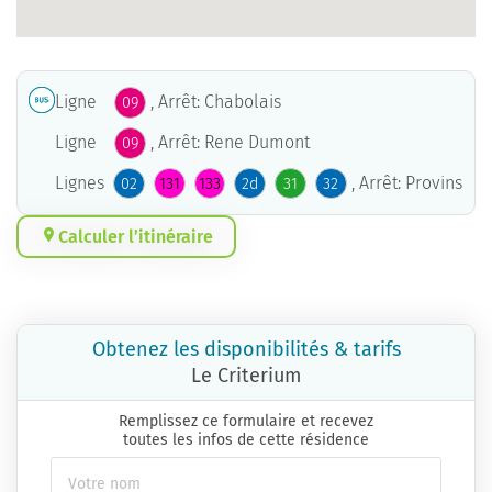
Ligne
, Arrêt: Chabolais
09
Ligne
, Arrêt: Rene Dumont
09
Lignes
, Arrêt: Provins
02
131
133
2d
31
32
Calculer l’itinéraire
Obtenez les disponibilités & tarifs
Le Criterium
Remplissez ce formulaire et recevez
toutes les infos de cette résidence