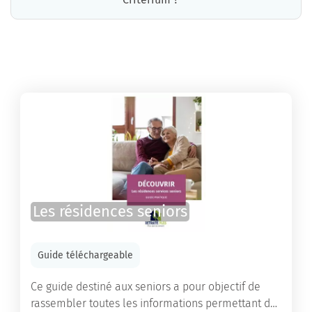
La résidence Le Criterium propose des chambres pour un coût moyen raisonnable.
Les résidences seniors
Guide téléchargeable
Ce guide destiné aux seniors a pour objectif de
rassembler toutes les informations permettant de