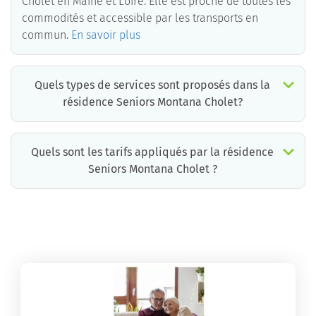
Cholet en Maine et Loire. Elle est proche de toutes les
commodités et accessible par les transports en
commun.
En savoir plus
Quels types de services sont proposés dans la
résidence Seniors Montana Cholet?
Quels sont les tarifs appliqués par la résidence
Seniors Montana Cholet ?
La résidence Seniors Montana Cholet propose des chambres pour un coût moyen très raisonnable.