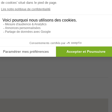
Office religieux
sement