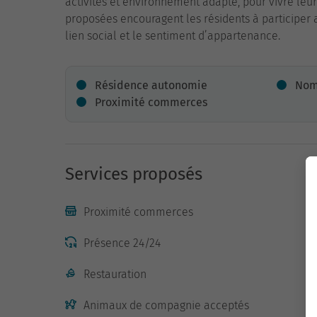
activités et environnement adapté, pour vivre leur
proposées encouragent les résidents à participer 
lien social et le sentiment d’appartenance.
Résidence autonomie
Nom
Proximité commerces
Services proposés
Proximité commerces
Présence 24/24
Restauration
Animaux de compagnie acceptés