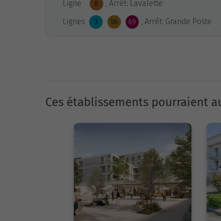
Ligne
, Arrêt: Lavalette
8
Lignes
, Arrêt: Grande Poste
3
56
69
Ces établissements pourraient au