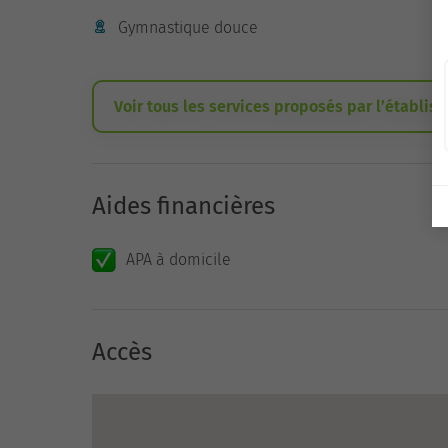
Gymnastique douce
Voir tous les services proposés par l’établis
Aides financières
APA à domicile
Accès