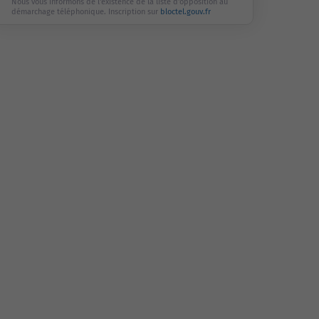
Nous vous informons de l'existence de la liste d'opposition au
démarchage téléphonique. Inscription sur
bloctel.gouv.fr