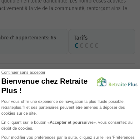
 quotidien en toute tranquillité. Les nombreuses activités
activement à la vie de la communauté, renforçant ainsi le
Tarifs
bre d' appartements: 65
Parking
Animations
Accès transports en commun
Ascenseur