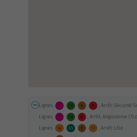
Lignes
, Arrêt: Sécurité 
1
59
8
B
Lignes
, Arrêt: Angouleme Ch.
1
59
B
Lignes
, Arrêt: Lille
4
65
8
S1