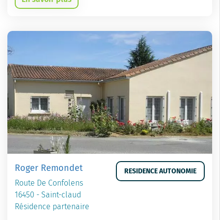
Roger Remondet
RESIDENCE AUTONOMIE
Route De Confolens
16450 - Saint-claud
Résidence partenaire