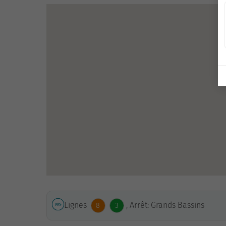
Lignes
, Arrêt: Grands Bassins
8
3