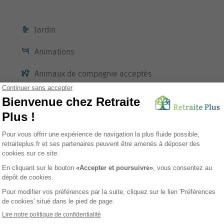
Jardin
Animations
Animaux de compagnie acceptés
Conciergerie
Gymnastique douce
sement