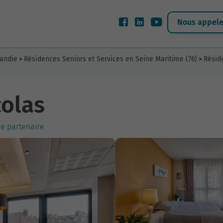
Nous appeler
mandie
Résidences Seniors et Services en Seine Maritime (76)
Résid
>
>
colas
ce partenaire