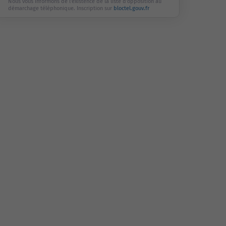
Nous vous informons de l'existence de la liste d'opposition au
démarchage téléphonique. Inscription sur
bloctel.gouv.fr