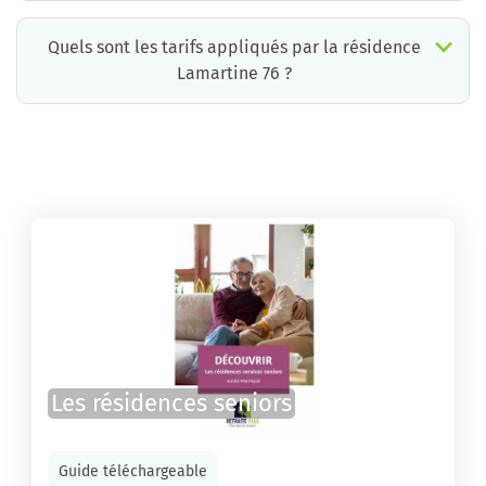
Quels sont les tarifs appliqués par la résidence
Lamartine 76 ?
La résidence Lamartine 76 propose des chambres pour un coût moyen très raisonnable.
Les résidences seniors
Guide téléchargeable