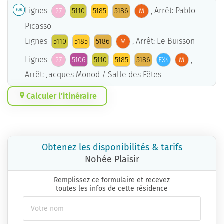
Lignes
, Arrêt: Pablo
27
5110
5185
5186
M
Picasso
Lignes
, Arrêt: Le Buisson
5110
5185
5186
M
Lignes
,
27
5106
5110
5185
5186
EX4
M
Arrêt: Jacques Monod / Salle des Fêtes
Calculer l’itinéraire
Obtenez les disponibilités & tarifs
Nohée Plaisir
Remplissez ce formulaire et recevez
toutes les infos de cette résidence