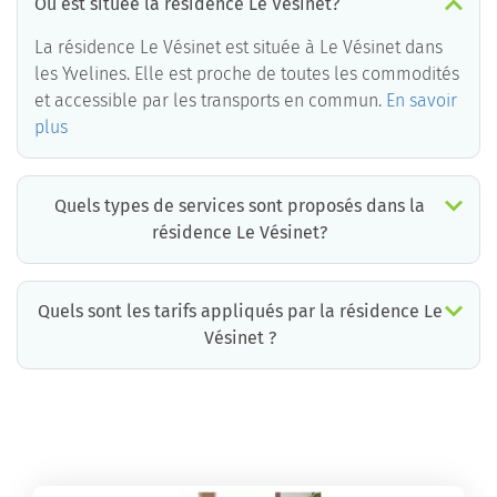
Où est située la résidence Le Vésinet?
La résidence Le Vésinet est située à Le Vésinet dans
les Yvelines. Elle est proche de toutes les commodités
et accessible par les transports en commun.
En savoir
plus
Quels types de services sont proposés dans la
résidence Le Vésinet?
Quels sont les tarifs appliqués par la résidence Le
Vésinet ?
La résidence Le Vésinet propose des chambres pour un coût moyen très raisonnable.