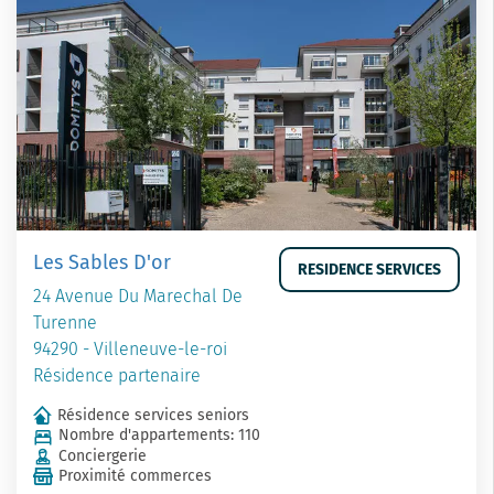
Les Sables D'or
RESIDENCE SERVICES
24 Avenue Du Marechal De
Turenne
94290 - Villeneuve-le-roi
Résidence partenaire
Résidence services seniors
Nombre d'appartements: 110
Conciergerie
Proximité commerces