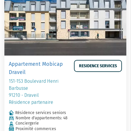
Appartement Mobicap
RESIDENCE SERVICES
Draveil
151-153 Boulevard Henri
Barbusse
91210 - Draveil
Résidence partenaire
Résidence services seniors
Nombre d'appartements: 48
Conciergerie
Proximité commerces