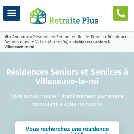
Annuaire
Résidences Seniors en Ile-de-France
Résidences
>
>
>
Seniors dans le Val de Marne (94)
> Résidences Seniors à
Villeneuve-le-roi
Résidences Seniors et Services à
Villeneuve-le-roi
Nous avons trouvé 1 établissement partenaire
répondant à votre recherche
Vous recherchez une résidence