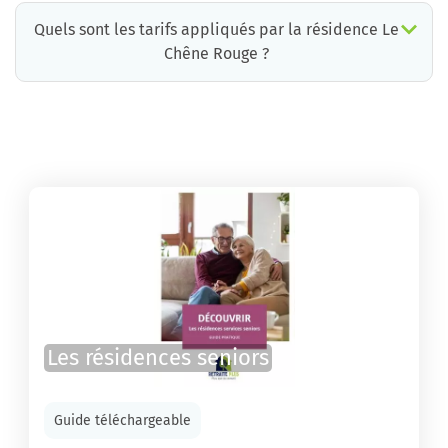
Quels sont les tarifs appliqués par la résidence Le
Chêne Rouge ?
La résidence Le Chêne Rouge propose des chambres pour un coût moyen très raisonnable.
Les résidences seniors
Guide téléchargeable