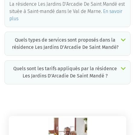
La résidence Les Jardins D'Arcadie De Saint Mandé est
située à Saint-mandé dans le Val de Marne.
En savoir
plus
Quels types de services sont proposés dans la
résidence Les Jardins D'Arcadie De Saint Mandé?
Quels sont les tarifs appliqués par la résidence
Les Jardins D'Arcadie De Saint Mandé ?
La résidence Les Jardins D'Arcadie De Saint Mandé propose des chambres pour un coût moyen très raisonnable.