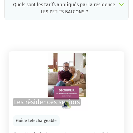
Quels sont les tarifs appliqués par la résidence
LES PETITS BALCONS ?
La résidence LES PETITS BALCONS propose des chambres pour un coût moyen très raisonnable.
Les résidences seniors
Guide téléchargeable