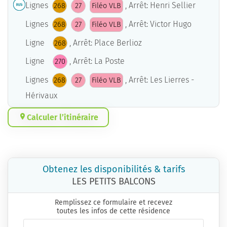
Lignes
, Arrêt: Henri Sellier
268
27
Filéo VLB
Lignes
, Arrêt: Victor Hugo
268
27
Filéo VLB
Ligne
, Arrêt: Place Berlioz
268
Ligne
, Arrêt: La Poste
270
Lignes
, Arrêt: Les Lierres -
268
27
Filéo VLB
Hérivaux
Calculer l’itinéraire
Obtenez les disponibilités & tarifs
LES PETITS BALCONS
Remplissez ce formulaire et recevez
toutes les infos de cette résidence