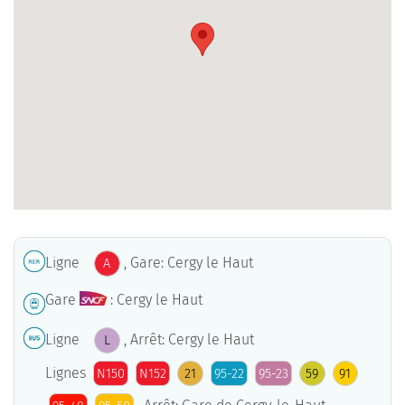
Ligne
, Gare: Cergy le Haut
A
Gare
: Cergy le Haut
Ligne
, Arrêt: Cergy le Haut
L
Lignes
N150
N152
21
95-22
95-23
59
91