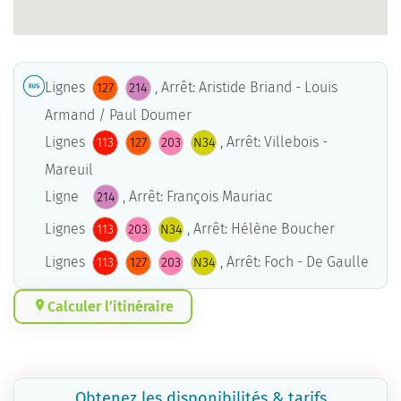
Lignes
, Arrêt: Aristide Briand - Louis
127
214
Armand / Paul Doumer
Lignes
, Arrêt: Villebois -
113
127
203
N34
Mareuil
Ligne
, Arrêt: François Mauriac
214
Lignes
, Arrêt: Hélène Boucher
113
203
N34
Lignes
, Arrêt: Foch - De Gaulle
113
127
203
N34
Calculer l’itinéraire
Obtenez les disponibilités & tarifs