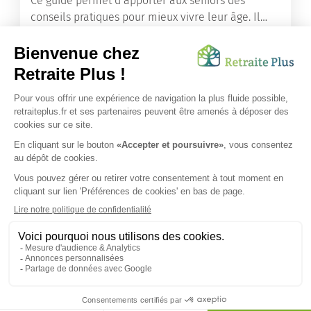
Ce guide permet d’apporter aux seniors des
conseils pratiques pour mieux vivre leur âge. Il
leur offre une mine d’informations. Comment
améliorer sa santé grâce à l’alimentation...
Lire l'article
Vous avez besoin d’une aide de nos équipes ?
Obtenir les tarifs & disponibilités
SUIVEZ-NOUS SUR :
Protection données personnelles
|
Préférences de cookies
|
Mentions légales
|
Espace Presse
|
Découvrez nos EHPAD
Nous vous informons de l'existence de la liste d'opposition
au démarchage téléphonique. Inscription sur
bloctel.gouv.fr