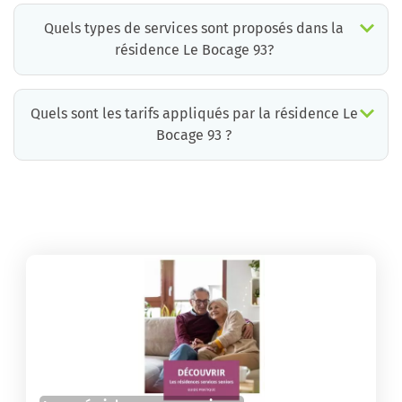
Quels types de services sont proposés dans la
résidence Le Bocage 93?
Quels sont les tarifs appliqués par la résidence Le
Bocage 93 ?
La résidence Le Bocage 93 propose des chambres pour un coût moyen très raisonnable.