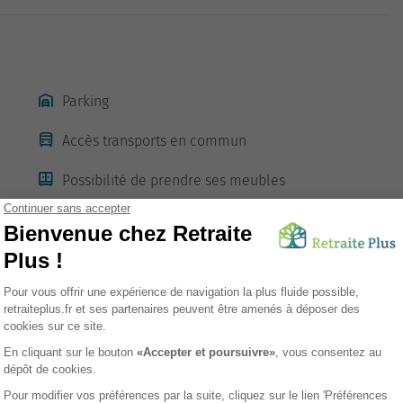
Parking
Accès transports en commun
Possibilité de prendre ses meubles
sement