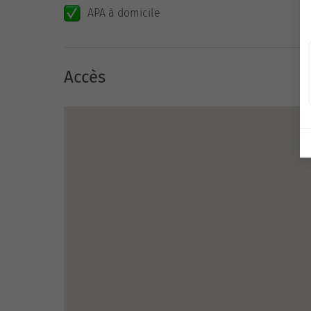
APA à domicile
Accès