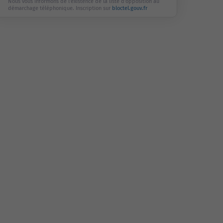
Nous vous informons de l'existence de la liste d'opposition au
démarchage téléphonique. Inscription sur
bloctel.gouv.fr