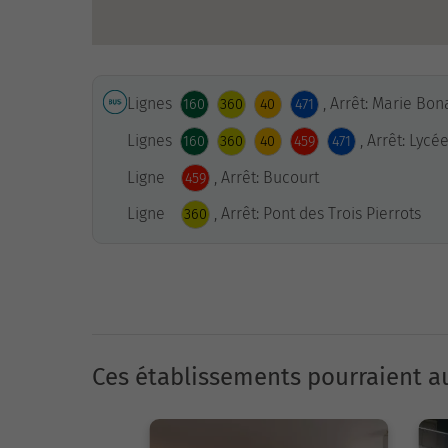
Lignes
, Arrêt: Marie Bo
160
360
40
471
Lignes
, Arrêt: Lyc
160
360
40
459
471
Ligne
, Arrêt: Bucourt
459
Ligne
, Arrêt: Pont des Trois Pierrots
360
Ces établissements pourraient au