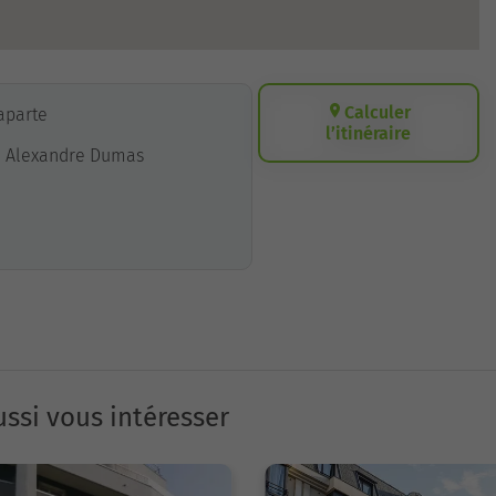
Calculer
naparte
l’itinéraire
ée Alexandre Dumas
ssi vous intéresser