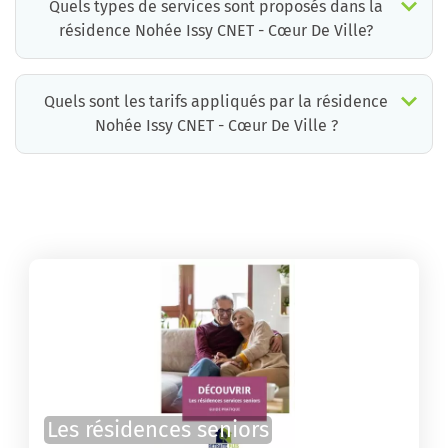
Quels types de services sont proposés dans la
résidence Nohée Issy CNET - Cœur De Ville?
Quels sont les tarifs appliqués par la résidence
Nohée Issy CNET - Cœur De Ville ?
La résidence Nohée Issy CNET - Cœur De Ville propose des chambres pour un coût moyen raisonnable.
Les résidences seniors