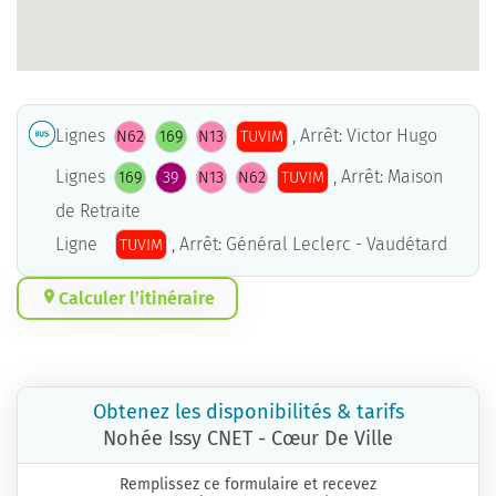
Lignes
, Arrêt: Victor Hugo
N62
169
N13
TUVIM
Lignes
, Arrêt: Maison
169
39
N13
N62
TUVIM
de Retraite
Ligne
, Arrêt: Général Leclerc - Vaudétard
TUVIM
Calculer l’itinéraire
Obtenez les disponibilités & tarifs
Nohée Issy CNET - Cœur De Ville
Remplissez ce formulaire et recevez