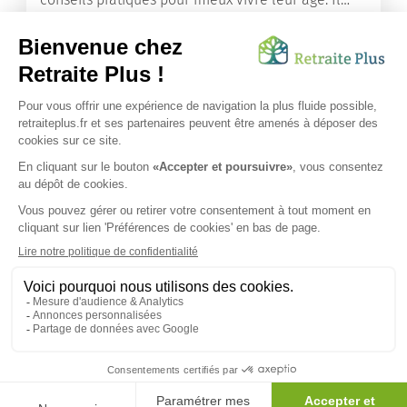
leur offre une mine d’informations. Comment
améliorer sa santé grâce à l’alimentation...
Lire l'article
Vous avez besoin d’une aide de nos équipes ?
Obtenir les tarifs & disponibilités
SUIVEZ-NOUS SUR :
Protection données personnelles
|
Préférences de cookies
|
Mentions légales
|
Espace Presse
|
Découvrez nos EHPAD
Nous vous informons de l'existence de la liste d'opposition
au démarchage téléphonique. Inscription sur
bloctel.gouv.fr
© 2026 Retraite Plus - Tous droits réservés -
Plan du site