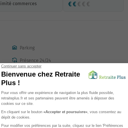
ximité commerces
Parking
Présence 24/24
Etablissement avec des appartements meublés
Navettes pour les sorties
Accès transports en commun
sement