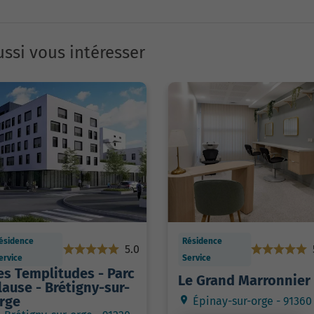
ssi vous intéresser
ésidence
Résidence
5.0
ervice
Service
es Templitudes - Parc
Le Grand Marronnier
lause - Brétigny-sur-
rge
Épinay-sur-orge - 91360