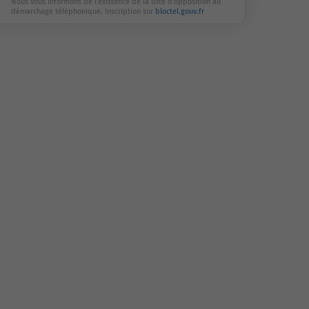
Nous vous informons de l'existence de la liste d'opposition au
démarchage téléphonique. Inscription sur
bloctel.gouv.fr