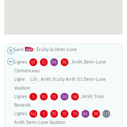
Gare
: Écully la Demi-Lune
Lignes
, Arrêt: Demi-Lune
55
72
86
98
Clémenceau
Ligne
, Arrêt: Ecully Arrêt Tcl Demi-Lune
C29
Vauboin
Lignes
, Arrêt: Trois
5
55
72
86
98
Renards
Lignes
,
142
5
55
72
73
86
98
C21
Arrêt: Demi-Lune Vauboin