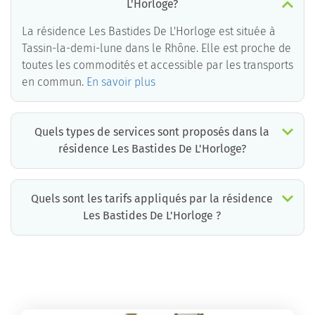
L'Horloge?
La résidence Les Bastides De L'Horloge est située à
Tassin-la-demi-lune dans le Rhône. Elle est proche de
toutes les commodités et accessible par les transports
en commun.
En savoir plus
Quels types de services sont proposés dans la
résidence Les Bastides De L'Horloge?
Quels sont les tarifs appliqués par la résidence
Les Bastides De L'Horloge ?
La résidence Les Bastides De L'Horloge propose des chambres pour un coût moyen très raisonnable.