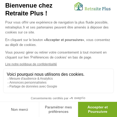
Résidences Seniors et
Résidences Seniors et
Services dans l' Ain
Services dans la Loire
Résidences Seniors et
Résidences Seniors et
Services en Isère
Services en Saône et Loire
Les résidences seniors dans le
Rhône
Le département du Rhône regorge de sites naturels,
culturels et historiques pour que retraite rime avec bien-
être, loisirs et détente. Le long du Rhône, ce magnifique
département se dessine entre montagnes et hauts
plateaux, avec son incontournable centre artistique et
culturel, la belle Lyon et ses nombreuses attractions, ses
rues piétonnes et commerçantes, ses petits cafés et ses
nombreux parcs et jardins verdoyants comme le fameux