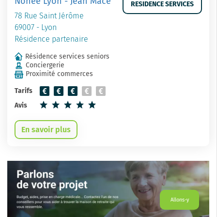
Nohée Lyon - Jean Macé
RESIDENCE SERVICES
78 Rue Saint Jérôme
69007 - Lyon
Résidence partenaire
Résidence services seniors
Conciergerie
Proximité commerces
Tarifs
Avis
En savoir plus
Allons-y