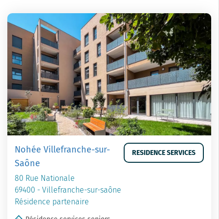
Nohée Villefranche-sur-
RESIDENCE SERVICES
Saône
80 Rue Nationale
69400 - Villefranche-sur-saône
Résidence partenaire