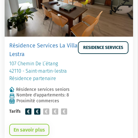
Résidence Services La Villa
RESIDENCE SERVICES
Lestra
107 Chemin De L’étang
42110 - Saint-martin-lestra
Résidence partenaire
Résidence services seniors
Nombre d'appartements: 8
Proximité commerces
Tarifs
En savoir plus