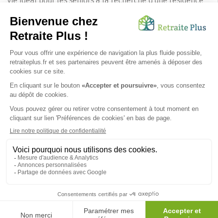
vie idéal pour les seniors à la recherche d'une résidence
services. Son cadre de vie paisible, son histoire riche et sa
communauté accueillante en font un choix privilégié pour
les familles souhaitant offrir à leurs proches un
environnement à la fois reposant et stimulant. La ville de
Roanne offre ainsi une belle promesse de confort et de
bien-être pour les personnes âgées cherchant à profiter
pleinement de leur retraite.
SUIVEZ-NOUS SUR :
Protection données personnelles
|
Préférences de cookies
|
Mentions légales
|
Espace Presse
|
Découvrez nos EHPAD
Nous vous informons de l'existence de la liste d'opposition
au démarchage téléphonique. Inscription sur
bloctel.gouv.fr
© 2026 Retraite Plus - Tous droits réservés -
Plan du site