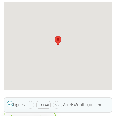
Lignes
, Arrêt: Montluçon Lem
B
CFCLML
P22