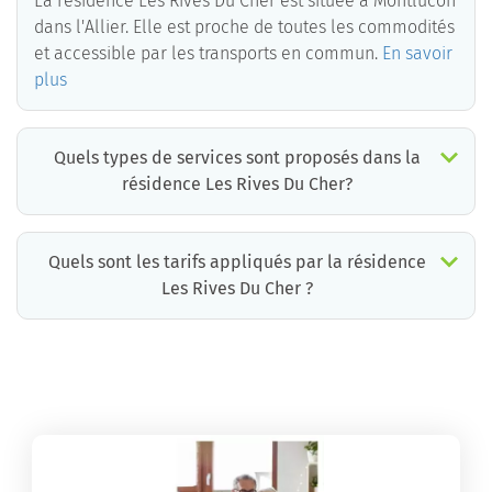
La résidence Les Rives Du Cher est située à Montlucon
dans l'Allier. Elle est proche de toutes les commodités
et accessible par les transports en commun.
En savoir
plus
Quels types de services sont proposés dans la
résidence Les Rives Du Cher?
Quels sont les tarifs appliqués par la résidence
Les Rives Du Cher ?
La résidence Les Rives Du Cher propose des chambres pour un coût moyen raisonnable.