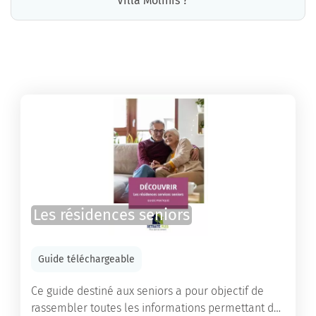
Villa Molinis ?
La résidence Villa Molinis propose des chambres pour un coût moyen raisonnable.
Les résidences seniors
Guide téléchargeable
Ce guide destiné aux seniors a pour objectif de
rassembler toutes les informations permettant de