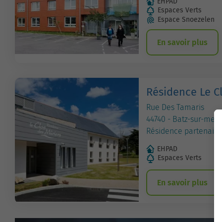
EHPAD
Espaces Verts
Espace Snoezelen
En savoir plus
Résidence Le C
Rue Des Tamaris
44740 - Batz-sur-mer
Résidence partenaire
EHPAD
Espaces Verts
En savoir plus