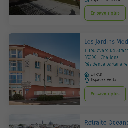
En savoir plus
Les Jardins Med
1 Boulevard De Stras
85300 - Challans
Résidence partenaire
EHPAD
Espaces Verts
En savoir plus
Retraite Ocean