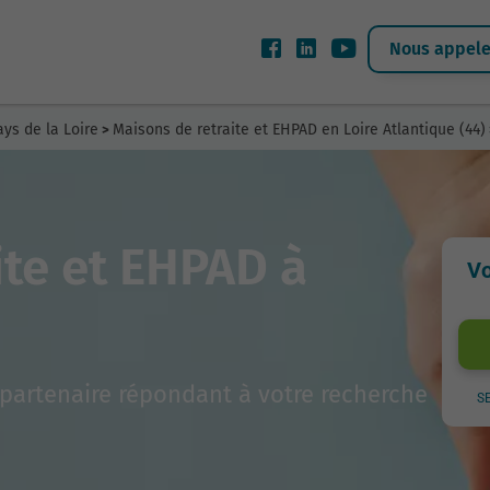
Nous appeler
ys de la Loire
Maisons de retraite et EHPAD en Loire Atlantique (44)
>
ite et EHPAD à
Vo
partenaire répondant à votre recherche
S