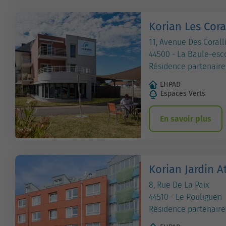
Korian Les Cora
11, Avenue Des Corall
44500 - La Baule-esc
Résidence partenaire
EHPAD
Espaces Verts
En savoir plus
Korian Jardin A
8, Rue De La Paix
44510 - Le Pouliguen
Résidence partenaire