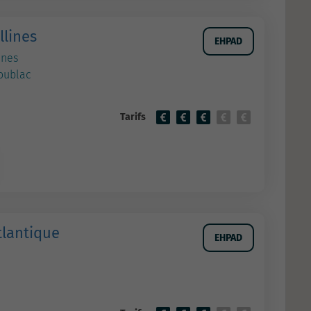
llines
EHPAD
ines
oublac
Tarifs
tlantique
EHPAD