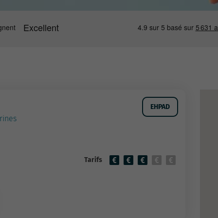
EHPAD
rines
Tarifs