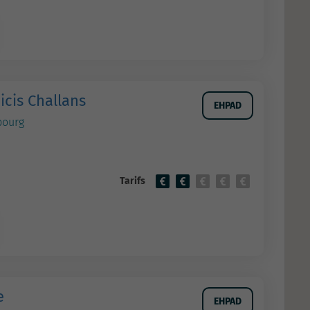
icis Challans
EHPAD
bourg
Tarifs
e
EHPAD