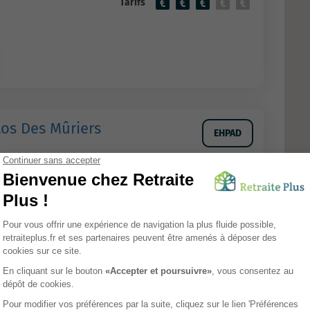
Tarifs
los Des Mûriers
EHPAD
Tarifs