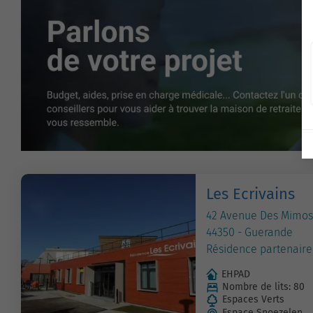
Les Ecrivains
42 Avenue Des Mimos
44350 - Guerande
Résidence partenaire
EHPAD
Nombre de lits: 80
Espaces Verts
Espace Snoezelen