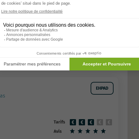
Allons-y
EHPAD
as
Tarifs
Avis