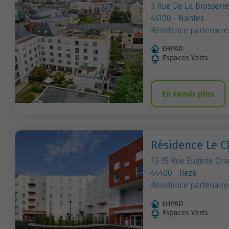
3 Rue De La Brasserie
44100 - Nantes
Résidence partenaire
EHPAD
Espaces Verts
En savoir plus
Résidence Le Cl
13-15 Rue Eugène Ori
44400 - Rezé
Résidence partenaire
EHPAD
Espaces Verts