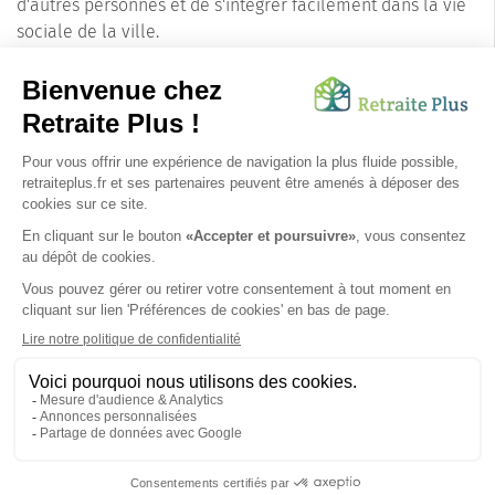
d'autres personnes et de s'intégrer facilement dans la vie
sociale de la ville.
En conclusion, la ville du Baule-Escoublac est un endroit
où il fait bon vivre, offrant un équilibre parfait entre
confort, services et qualité de vie. Elle représente une
option de choix pour les familles à la recherche d'un lieu
de résidence pour leurs proches, répondant aisément aux
attentes de ceux qui souhaitent profiter d'une retraite
paisible et enrichissante.
SUIVEZ-NOUS SUR :
Protection données personnelles
|
Préférences de cookies
|
Mentions légales
|
Espace Presse
|
Découvrez nos EHPAD
Nous vous informons de l'existence de la liste d'opposition