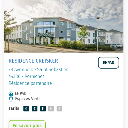
RESIDENCE CREISKER
EHPAD
78 Avenue De Saint Sébastien
44380 - Pornichet
Résidence partenaire
EHPAD
Espaces Verts
Tarifs
En savoir plus