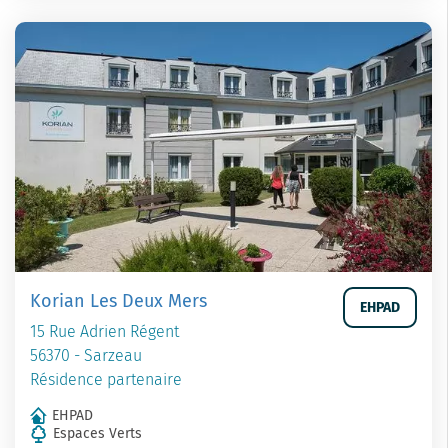
Korian Les Deux Mers
EHPAD
15 Rue Adrien Régent
56370 - Sarzeau
Résidence partenaire
EHPAD
Espaces Verts