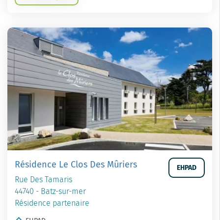
Résidence Le Clos Des Mûriers
EHPAD
Rue Des Tamaris
44740 - Batz-sur-mer
Résidence partenaire