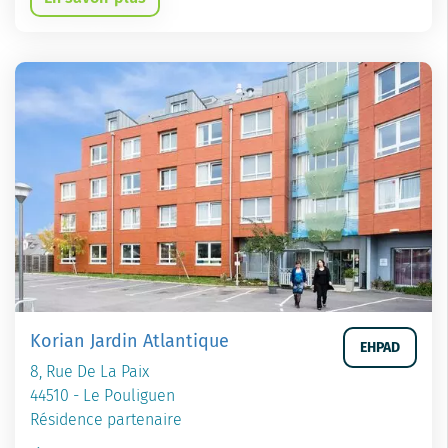
Korian Jardin Atlantique
EHPAD
8, Rue De La Paix
44510 - Le Pouliguen
Résidence partenaire