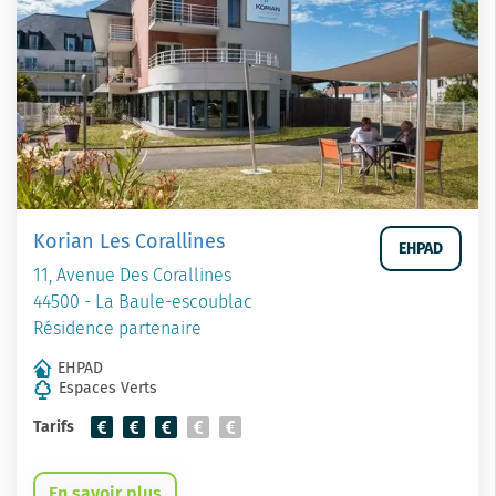
Korian Les Corallines
EHPAD
11, Avenue Des Corallines
44500 - La Baule-escoublac
Résidence partenaire
EHPAD
Espaces Verts
Tarifs
En savoir plus