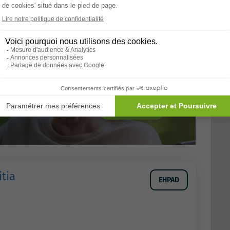
Allons-y
tia
EHPAD