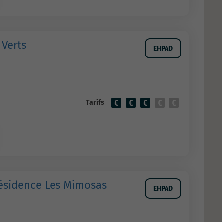
 Verts
EHPAD
Tarifs
ésidence Les Mimosas
EHPAD