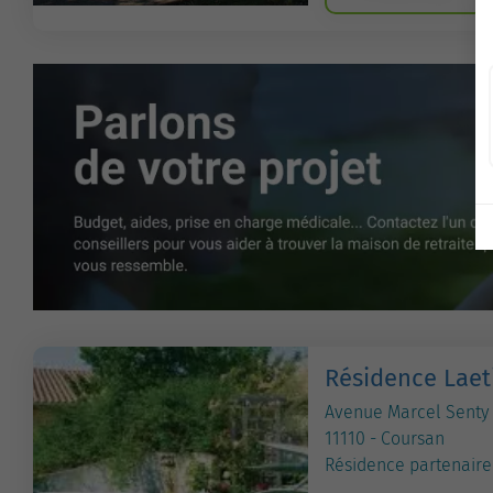
Résidence Laeti
Avenue Marcel Senty
11110 - Coursan
Résidence partenaire