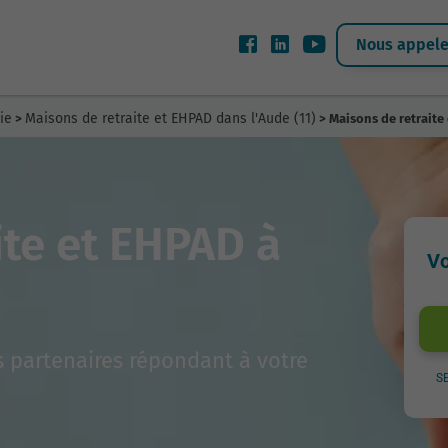
Nous appeler
ie
Maisons de retraite et EHPAD dans l'Aude (11)
>
> Maisons de retrait
ite et EHPAD à
Vo
 partenaires répondant à votre
S