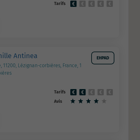
Tarifs
ille Antinea
EHPAD
, 11200, Lézignan-corbières, France, 1
bières
Tarifs
Avis