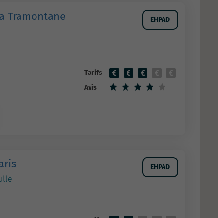
La Tramontane
EHPAD
o
Tarifs
Avis
aris
EHPAD
ulle