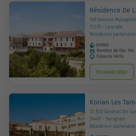
Résidence De 
149 Avenue Malagaït
11370 - Leucate
Résidence partenaire
EHPAD
Nombre de lits: 104
Espaces Verts
En savoir plus
Korian Les Tam
32 Bld Général De Ga
34410 - Serignan
Résidence partenaire