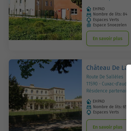
EHPAD
Nombre de lits: 84
Espaces Verts
Espace Snoezelen
En savoir plus
Château De La
Route De Sallèles
11590 - Cuxac-d'aude
Résidence partenaire
EHPAD
Nombre de lits: 65
Espaces Verts
En savoir plus