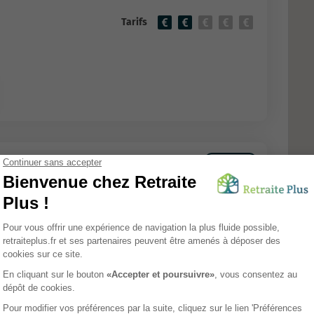
Tarifs
 Bourgade
EHPAD
Tarifs
Avis