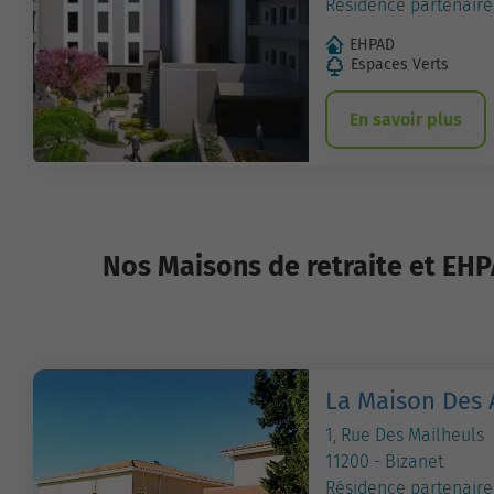
Résidence partenaire
EHPAD
Espaces Verts
En savoir plus
Nos Maisons de retraite et EH
La Maison Des 
1, Rue Des Mailheuls
11200 - Bizanet
Résidence partenaire