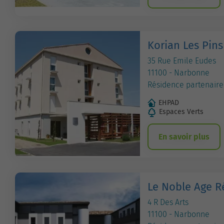
Korian Les Pins
35 Rue Emile Eudes
11100 - Narbonne
Résidence partenaire
EHPAD
Espaces Verts
En savoir plus
Le Noble Age R
4 R Des Arts
11100 - Narbonne