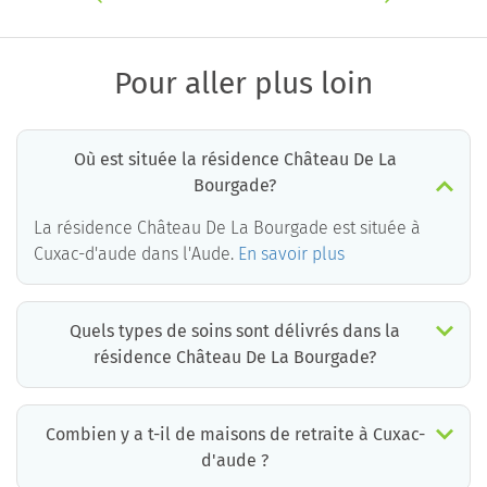
Pour aller plus loin
Où est située la résidence Château De La
Bourgade?
La résidence Château De La Bourgade est située à
Cuxac-d'aude dans l'Aude.
En savoir plus
Quels types de soins sont délivrés dans la
résidence Château De La Bourgade?
La résidence Château De La Bourgade est un EHPAD médicalisé. Les soins suivants sont délivrés :
Combien y a t-il de maisons de retraite à Cuxac-
d'aude ?