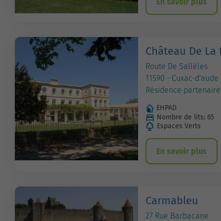
En savoir plus
Château De La
Route De Sallèles
11590 - Cuxac-d'aude
Résidence partenaire
EHPAD
Nombre de lits: 65
Espaces Verts
En savoir plus
Carmableu
27 Rue Barbacane