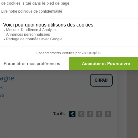
Allons-y
agne
EHPAD
es
ès
Tarifs