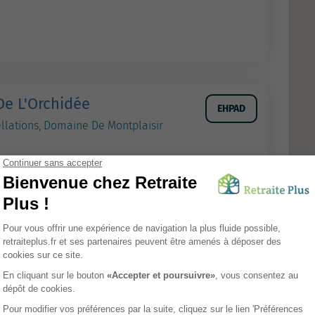
De L'Orchidée
EHPAD
llations, Domaine De Montplaisir
Tarifs