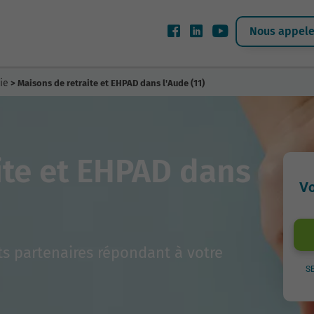
Nous appeler
ie
> Maisons de retraite et EHPAD dans l'Aude (11)
ite et EHPAD dans
Vo
s partenaires répondant à votre
S