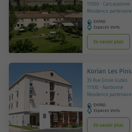
11000 - Carcassonne
Résidence partenaire
EHPAD
Espaces Verts
En savoir plus
Korian Les Pins
35 Rue Emile Eudes
11100 - Narbonne
Résidence partenaire
EHPAD
Espaces Verts
En savoir plus