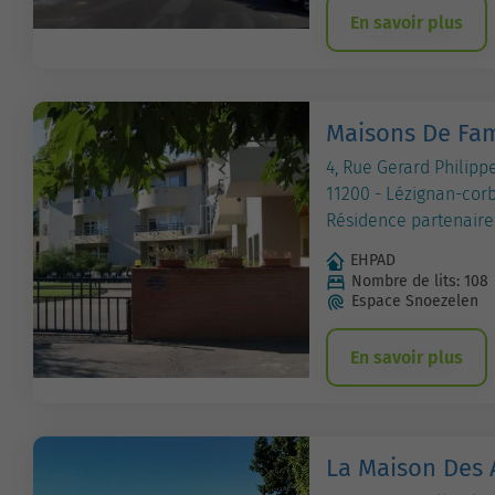
En savoir plus
Maisons De Fam
4, Rue Gerard Philippe
11200 - Lézignan-cor
Résidence partenaire
EHPAD
Nombre de lits: 108
Espace Snoezelen
En savoir plus
La Maison Des 