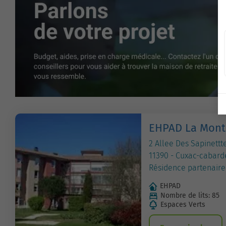
EHPAD La Mont
2 Allee Des Sapinettt
11390 - Cuxac-cabard
Résidence partenaire
EHPAD
Nombre de lits: 85
Espaces Verts