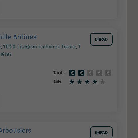
ille Antinea
EHPAD
, 11200, Lézignan-corbières, France, 1
bières
Tarifs
Avis
Arbousiers
EHPAD