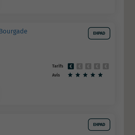
 Bourgade
EHPAD
Tarifs
Avis
EHPAD