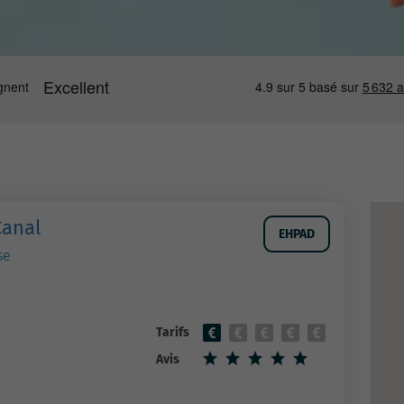
Canal
EHPAD
se
Tarifs
Avis