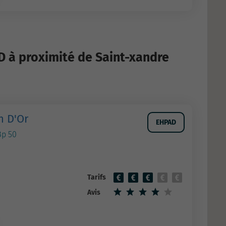
D à proximité de Saint-xandre
n D'Or
EHPAD
Bp 50
Tarifs
Avis