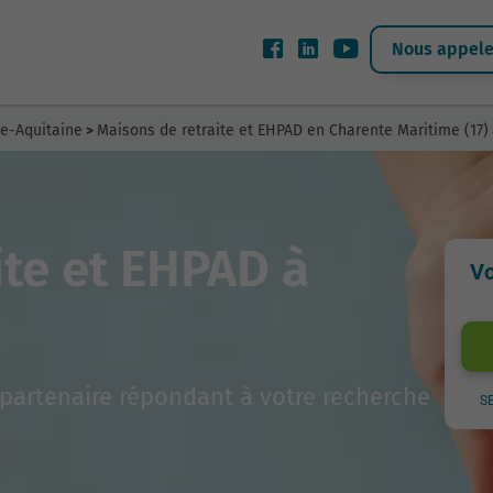
Nous appeler
le-Aquitaine
Maisons de retraite et EHPAD en Charente Maritime (17)
>
ite et EHPAD à
Vo
partenaire répondant à votre recherche
S