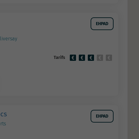
EHPAD
liversay
Tarifs
ncs
EHPAD
rts