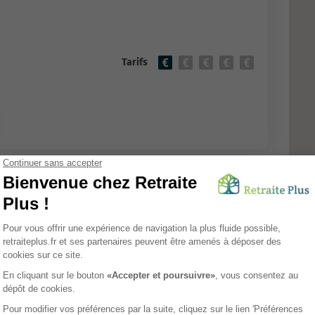
Tarifs
 D'Angoulins
EHPAD
ouane
 Mer
Tarifs
Avis