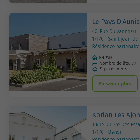
Le Pays D'Aunis
40, Rue Du Vanneau
17170 - Saint-jean-de-
Résidence partenaire
EHPAD
Nombre de lits: 69
Espaces Verts
En savoir plus
Korian Les Ajo
1 Rue Du Pré Des Essa
17170 - Benon
Résidence partenaire