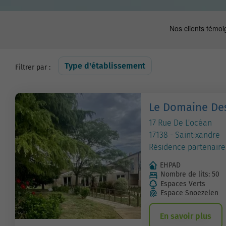
Type d'établissement
Filtrer par :
Le Domaine De
17 Rue De L'océan
17138 - Saint-xandre
Résidence partenaire
EHPAD
Nombre de lits: 50
Espaces Verts
Espace Snoezelen
En savoir plus