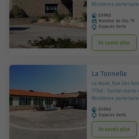
Résidence partenaire
EHPAD
Nombre de lits: 79
Espaces Verts
En savoir plus
La Tonnelle
La Noue, Rue Des Ajo
17740 - Sainte-marie-
Résidence partenaire
EHPAD
Espaces Verts
En savoir plus