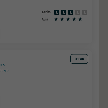
Tarifs
Avis
EHPAD
ncs
de-ré