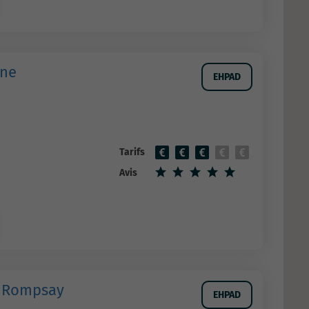
ine
EHPAD
Tarifs
Avis
 Rompsay
EHPAD