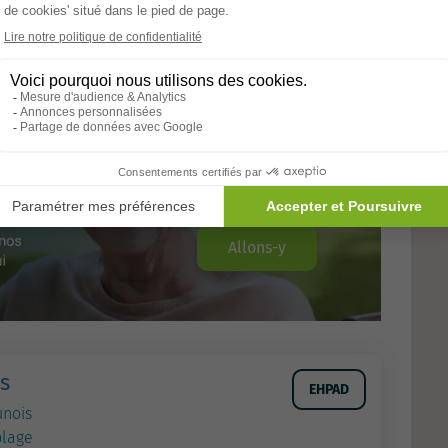
Allons-y
s
EHPAD
unois
plage