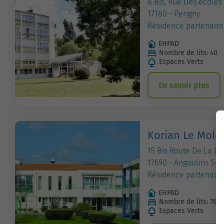
8 Bis, Rue Des écoles
17180 - Perigny
Résidence partenaire
EHPAD
Nombre de lits: 40
Espaces Verts
En savoir plus
Korian Le Mole
15 Bis Route De La D
17690 - Angoulins Sur
Résidence partenaire
EHPAD
Nombre de lits: 76
Espaces Verts