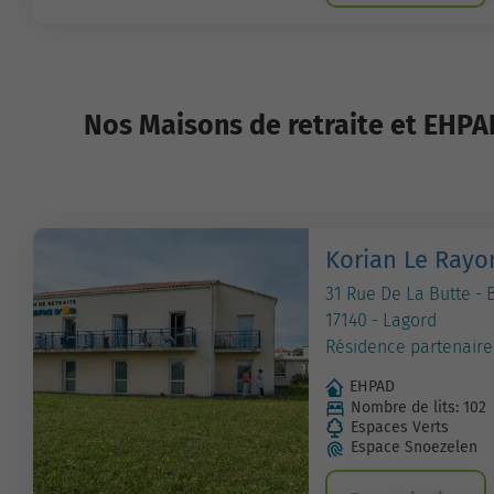
Nos Maisons de retraite et EHPA
Korian Le Rayo
31 Rue De La Butte - 
17140 - Lagord
Résidence partenaire
EHPAD
Nombre de lits: 102
Espaces Verts
Espace Snoezelen