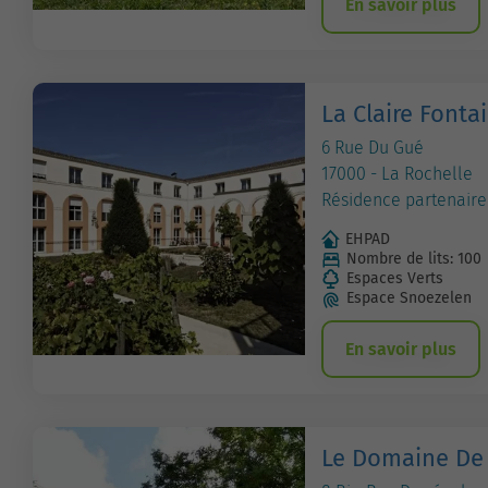
En savoir plus
La Claire Fonta
6 Rue Du Gué
17000 - La Rochelle
Résidence partenaire
EHPAD
Nombre de lits: 100
Espaces Verts
Espace Snoezelen
En savoir plus
Le Domaine De