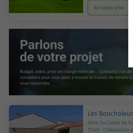
En savoir plus
Les Boucholeur
Allée Du Comte De D
17340 - Châtelaillon-