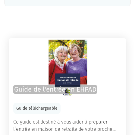
La résidence Korian Les Ajoncs propose des chambres pour un coût moyen très raisonnable.
Guide de l'entrée en EHPAD
Guide téléchargeable
Ce guide est destiné à vous aider à préparer
l’entrée en maison de retraite de votre proche.