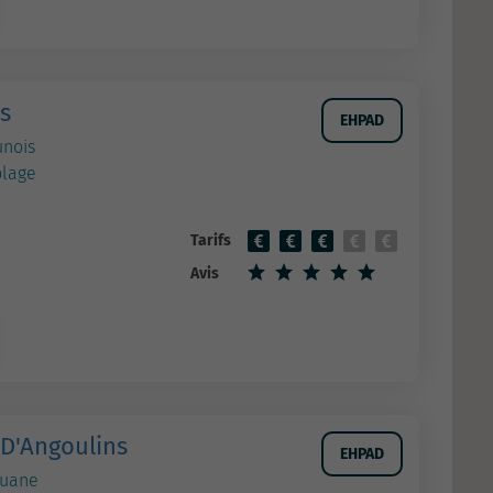
s
EHPAD
unois
plage
Tarifs
Avis
 D'Angoulins
EHPAD
ouane