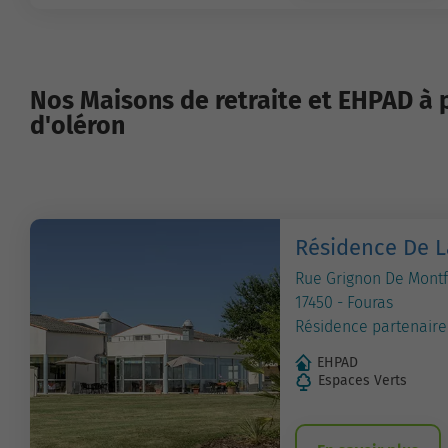
Nos Maisons de retraite et EHPAD à p
d'oléron
Résidence De L
Rue Grignon De Montf
17450 - Fouras
Résidence partenaire
EHPAD
Espaces Verts