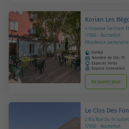
Korian Les Bég
4 Impasse Germain E
17300 - Rochefort
Résidence partenaire
EHPAD
Nombre de lits: 75
Espaces Verts
Espace Snoezelen
En savoir plus
Le Clos Des Fo
2 Bis Rue Du 14 Juillet
17300 - Rochefort