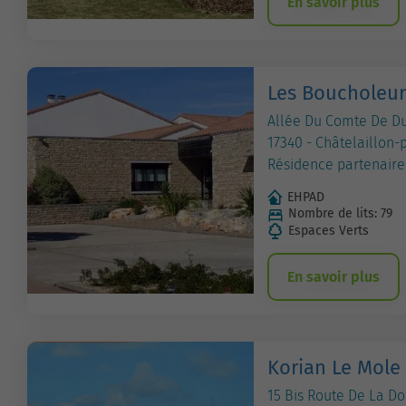
En savoir plus
Les Boucholeur
Allée Du Comte De D
17340 - Châtelaillon-
Résidence partenaire
EHPAD
Nombre de lits: 79
Espaces Verts
En savoir plus
Korian Le Mole
15 Bis Route De La D