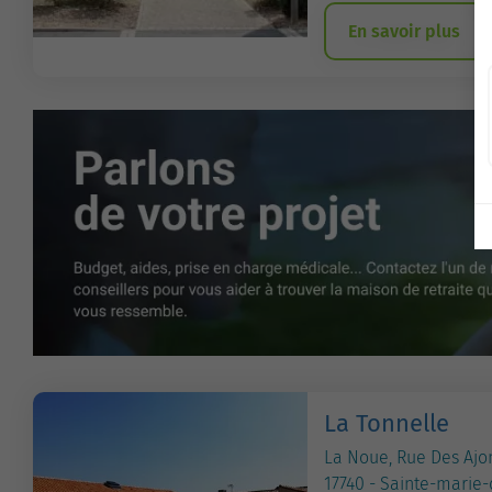
En savoir plus
La Tonnelle
La Noue, Rue Des Ajo
17740 - Sainte-marie-