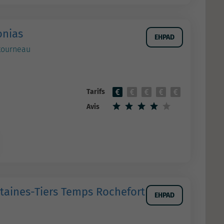
onias
EHPAD
tourneau
Tarifs
Avis
ntaines-Tiers Temps Rochefort
EHPAD