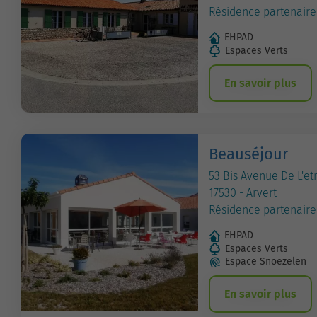
Résidence partenaire
EHPAD
Espaces Verts
En savoir plus
Beauséjour
53 Bis Avenue De L'et
17530 - Arvert
Résidence partenaire
EHPAD
Espaces Verts
Espace Snoezelen
En savoir plus