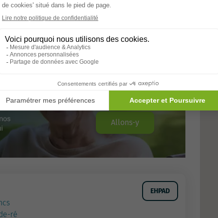
Allons-y
EHPAD
ncs
de-ré