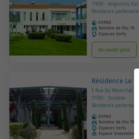
17690 - Angoulins Sur
Résidence partenaire
EHPAD
Nombre de lits: 76
Espaces Verts
En savoir plus
Résidence Le V
5 Rue Du Marechal Ju
17780 - Soubise
Résidence partenaire
EHPAD
Nombre de lits: 78
Espaces Verts
Espace Snoezelen