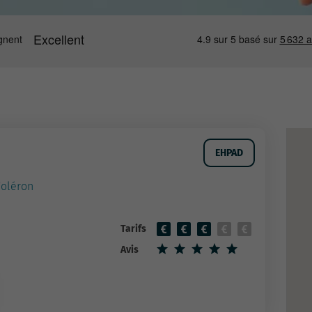
EHPAD
'oléron
Tarifs
Avis