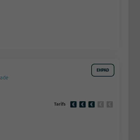
EHPAD
rade
Tarifs