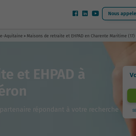
Nous appeler
le-Aquitaine
Maisons de retraite et EHPAD en Charente Maritime (17)
>
ite et EHPAD à
Vo
léron
partenaire répondant à votre recherche
S