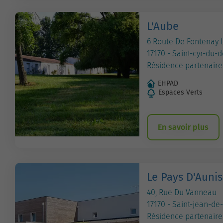
L'Aube
6 Route De Fontenay
17170 - Saint-cyr-du-d
Résidence partenaire
EHPAD
Espaces Verts
En savoir plus
Le Pays D'Aunis
40, Rue Du Vanneau
17170 - Saint-jean-de-
Résidence partenaire