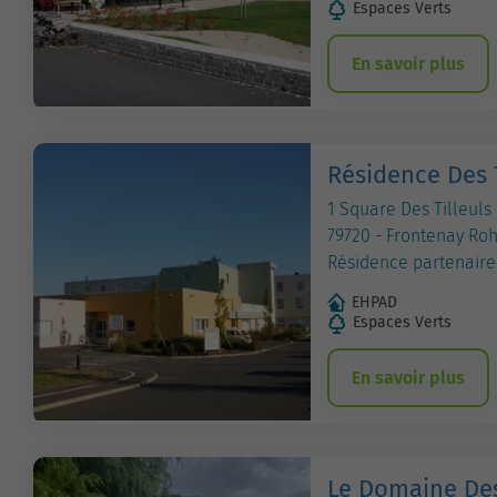
Espaces Verts
En savoir plus
Résidence Des 
1 Square Des Tilleuls
79720 - Frontenay Ro
Résidence partenaire
EHPAD
Espaces Verts
En savoir plus
Le Domaine De