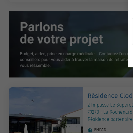
Résidence Clo
2 Impasse Le Superot
79270 - La Rochenard
Résidence partenaire
EHPAD