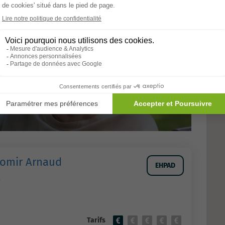
Allons-y
domir Arnaud
EHPAD
Tarifs