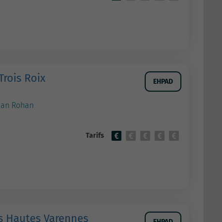
Trois Roix
EHPAD
han Rohan
Tarifs
s Hautes Varennes
EHPAD