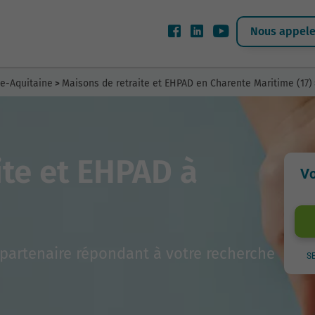
Nous appeler
le-Aquitaine
Maisons de retraite et EHPAD en Charente Maritime (17)
>
ite et EHPAD à
Vo
partenaire répondant à votre recherche
S