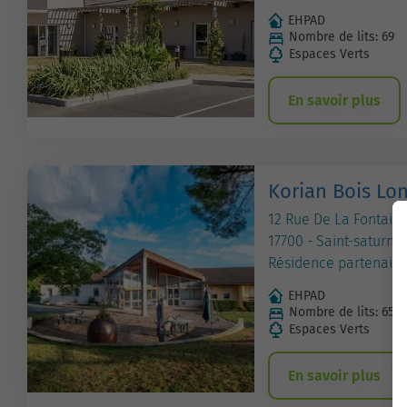
EHPAD
Nombre de lits: 69
Espaces Verts
En savoir plus
Korian Bois Lo
12 Rue De La Fontain
17700 - Saint-saturni
Résidence partenaire
EHPAD
Nombre de lits: 65
Espaces Verts
En savoir plus