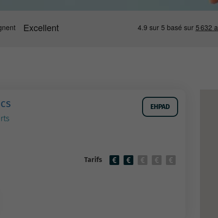
ncs
EHPAD
rts
Tarifs