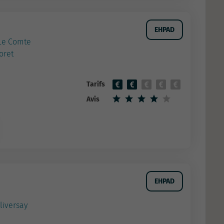
EHPAD
 Le Comte
oret
Tarifs
Avis
EHPAD
liversay