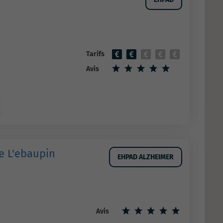
Tarifs
Avis
e L'ebaupin
EHPAD ALZHEIMER
Avis