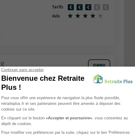
Tarifs
Avis
ng
EHPAD
e
n-du-bois
Tarifs
Avis