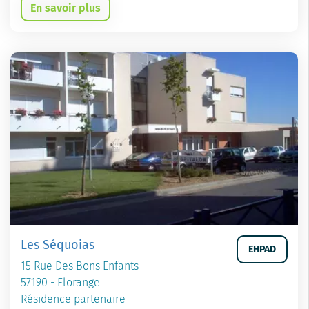
En savoir plus
Les Séquoias
EHPAD
15 Rue Des Bons Enfants
57190 - Florange
Résidence partenaire