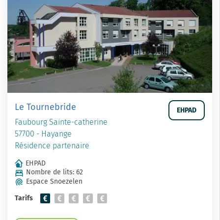
Le Tournebride
EHPAD
Faubourg Sainte-catherine
57700 - Hayange
Résidence partenaire
EHPAD
Nombre de lits: 62
Espace Snoezelen
Tarifs