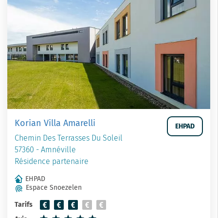
Korian Villa Amarelli
EHPAD
Chemin Des Terrasses Du Soleil
57360 - Amnéville
Résidence partenaire
EHPAD
Espace Snoezelen
Tarifs