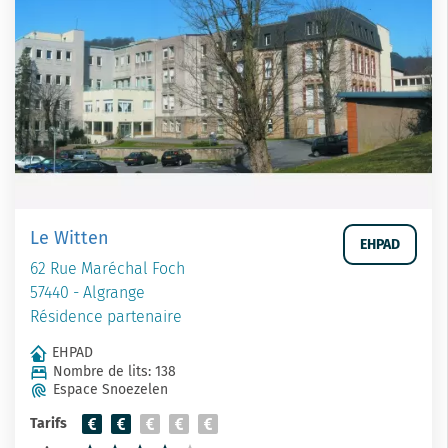
Le Witten
EHPAD
62 Rue Maréchal Foch
57440 - Algrange
Résidence partenaire
EHPAD
Nombre de lits: 138
Espace Snoezelen
Tarifs