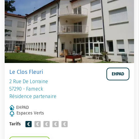
Le Clos Fleuri
EHPAD
2 Rue De Lorraine
57290 - Fameck
Résidence partenaire
EHPAD
Espaces Verts
Tarifs