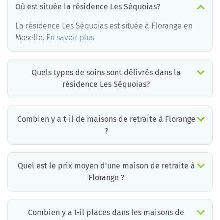
Où est située la résidence Les Séquoias?
La résidence Les Séquoias est située à Florange en
Moselle.
En savoir plus
Quels types de soins sont délivrés dans la
résidence Les Séquoias?
La résidence Les Séquoias est un EHPAD médicalisé. Les soins suivants sont délivrés :
Combien y a t-il de maisons de retraite à Florange
?
Il y a environ 1 EHPAD à Florange. Cela incluant des maisons de retraite médicalisées, des résidences services seniors et résidences autonomie.
Quel est le prix moyen d'une maison de retraite à
Florange ?
Le prix moyen d’une chambre simple en maison de retraite à Florange est d’environ 0€ par mois mais il existe de grandes différences d’un établissement à l’autre.
La résidence la moins chère à Florange est à 0 €/mois et la plus chère à 0 € /mois.
Pour connaître le prix pratiqué par chaque maison de retraite à Florange, vous pouvez faire appel aux conseillers de Retraite Plus qui disposent d’informations mises à jour quotidiennement et qui proposent aux familles un accompagnement gratuit et personnalisé.
*informations extraites à partir de la base de données Retraite Plus, ticket modérateur inclus.
Combien y a t-il places dans les maisons de