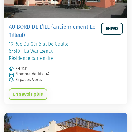
AU BORD DE L’ILL (anciennement Le
EHPAD
Tilleul)
19 Rue Du Général De Gaulle
67610 - La Wantzenau
Résidence partenaire
EHPAD
Nombre de lits: 47
Espaces Verts
En savoir plus