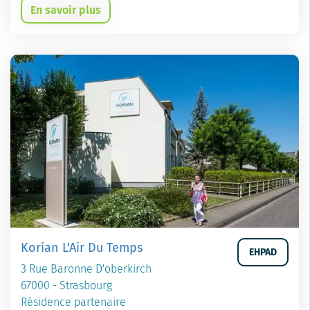
En savoir plus
Korian L'Air Du Temps
EHPAD
3 Rue Baronne D'oberkirch
67000 - Strasbourg
Résidence partenaire