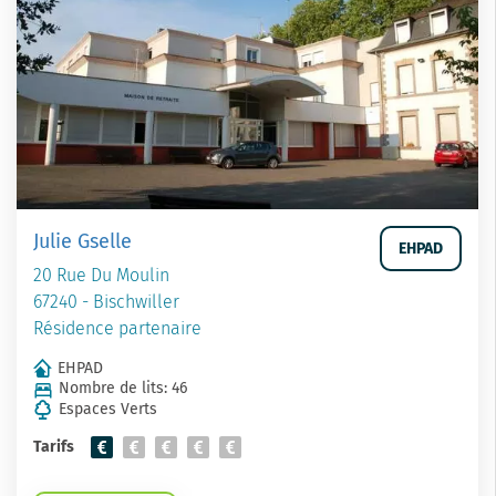
Julie Gselle
EHPAD
20 Rue Du Moulin
67240 - Bischwiller
Résidence partenaire
EHPAD
Nombre de lits: 46
Espaces Verts
Tarifs