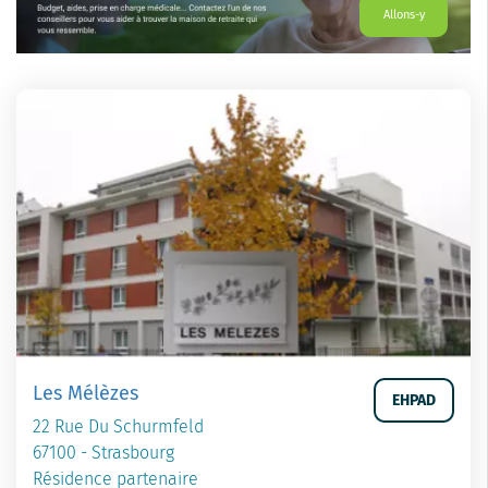
Allons-y
Les Mélèzes
EHPAD
22 Rue Du Schurmfeld
67100 - Strasbourg
Résidence partenaire