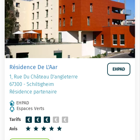
Résidence De L'Aar
EHPAD
1, Rue Du Château D'angleterre
67300 - Schiltigheim
Résidence partenaire
EHPAD
Espaces Verts
Tarifs
Avis