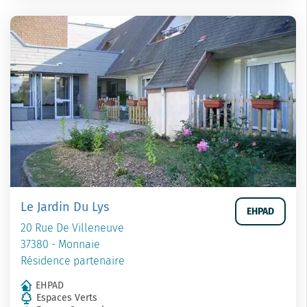
Le Jardin Du Lys
EHPAD
20 Rue De Villeneuve
37380 - Monnaie
Résidence partenaire
EHPAD
Espaces Verts