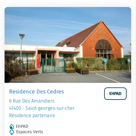
Residence Des Cedres
EHPAD
6 Rue Des Amandiers
41400 - Saint-georges-sur-cher
Résidence partenaire
EHPAD
Espaces Verts