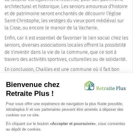
architectural et historique. Les seniors amoureux d'histoire
et de patrimoine seront enchantés de découvrir l'église
Saint-Christophe, les vestiges du vieux pont médiéval sur
la Cisse, ou encore le manoir de la Vacherie.
Enfin, car il est essentiel de favoriser le lien social chez les
seniors, diverses associations locales offrent la possibilité
de s'investir dans la vie de la commune, que ce soit à
travers des activités sportives, culturelles ou de solidarité.
En conclusion, Chailles est une commune où il fait bon
vivre pour les seniors. Sa situation privilégiée, son cadre
naturel préservé, sa vie sociale et culturelle dynamique,
associés à un tissu local de services de proximité, en font
un choix de résidence idéal pour les personnes âgées.
Bienvenue à Chailles, un lieu où la qualité de vie des
seniors est une réalité.
Choisissez Chailles pour votre proche, un lieu de vie
serein, enrichissant et dynamique.