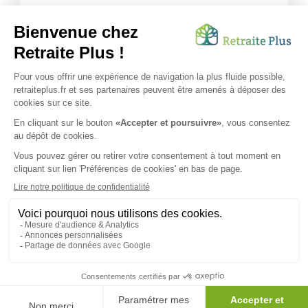
différents types d'hébergement adaptés à nos
ainés.
Lire l'article
Vous avez besoin d’une aide de nos équipes ?
Obtenir les tarifs & disponibilités
SUIVEZ-NOUS SUR :
Protection données personnelles
|
Préférences de cookies
|
Mentions légales
|
Espace Presse
|
Découvrez nos EHPAD
Nous vous informons de l'existence de la liste d'opposition
au démarchage téléphonique. Inscription sur
bloctel.gouv.fr
© 2026 Retraite Plus - Tous droits réservés -
Plan du site