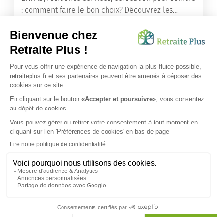
: comment faire le bon choix? Découvrez les
différents types d'hébergement adaptés à nos
ainés.
Lire l'article
Vous avez besoin d’une aide de nos équipes ?
Obtenir les tarifs & disponibilités
SUIVEZ-NOUS SUR :
Protection données personnelles
|
Préférences de cookies
|
Mentions légales
|
Espace Presse
|
Découvrez nos EHPAD
Nous vous informons de l'existence de la liste d'opposition
au démarchage téléphonique. Inscription sur
bloctel.gouv.fr