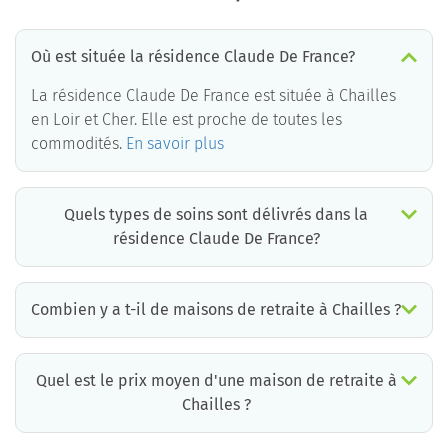
Où est située la résidence Claude De France?
La résidence Claude De France est située à Chailles
en Loir et Cher. Elle est proche de toutes les
commodités.
En savoir plus
Quels types de soins sont délivrés dans la
résidence Claude De France?
La résidence Claude De France est un EHPAD médicalisé. Les soins suivants sont délivrés :
Combien y a t-il de maisons de retraite à Chailles ?
Il y a environ 2 EHPAD à Chailles. Cela incluant des maisons de retraite médicalisées, des résidences services seniors et résidences autonomie.
Quel est le prix moyen d'une maison de retraite à
Chailles ?
Le prix moyen d’une chambre simple en maison de retraite à Chailles est d’environ 1907€ par mois mais il existe de grandes différences d’un établissement à l’autre.
La résidence la moins chère à Chailles est à 850 €/mois et la plus chère à 3583 € /mois.
Pour connaître le prix pratiqué par chaque maison de retraite à Chailles, vous pouvez faire appel aux conseillers de Retraite Plus qui disposent d’informations mises à jour quotidiennement et qui proposent aux familles un accompagnement gratuit et personnalisé.
*informations extraites à partir de la base de données Retraite Plus, ticket modérateur inclus.