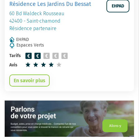
Résidence Les Jardins Du Bessat
EHPAD
60 Bd Waldeck Rousseau
42400 - Saint-chamond
Résidence partenaire
EHPAD
Espaces Verts
Tarifs
Avis
En savoir plus
Allons-y