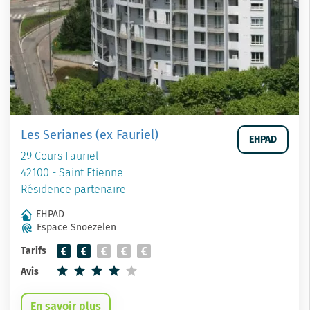
Les Serianes (ex Fauriel)
EHPAD
29 Cours Fauriel
42100 - Saint Etienne
Résidence partenaire
EHPAD
Espace Snoezelen
Tarifs
Avis
En savoir plus