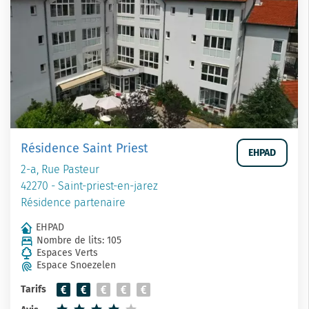
Résidence Saint Priest
EHPAD
2-a, Rue Pasteur
42270 - Saint-priest-en-jarez
Résidence partenaire
EHPAD
Nombre de lits: 105
Espaces Verts
Espace Snoezelen
Tarifs