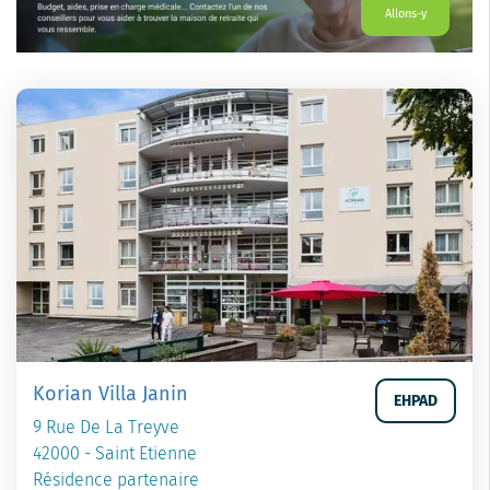
Allons-y
Korian Villa Janin
EHPAD
9 Rue De La Treyve
42000 - Saint Etienne
Résidence partenaire